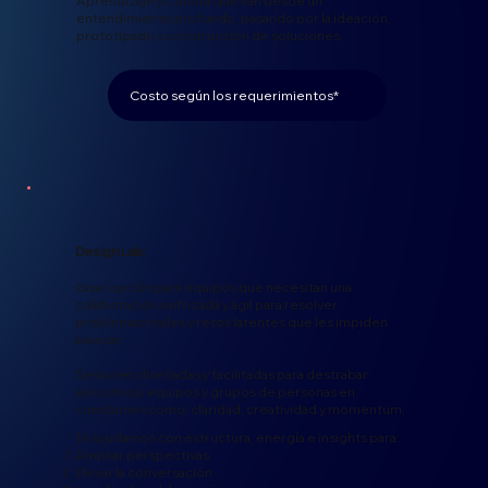
Aprendizaje y Cultura que van desde un
entendimiento profundo, pasando por la ideación,
prototipado y construcción de soluciones.
Costo según los requerimientos*
Design Lab:
Gran opción para equipos que necesitan una
colaboración enfocada y ágil para resolver
problemas reales y retos latentes que les impiden
avanzar.
Sesiones diseñadas y facilitadas para destrabar
ejecutivos, equipos y grupos de personas en
cuestiones como: claridad, creatividad y momentum.
Te ayudamos con estructura, energía e insights para:
Ampliar perspectivas
Elevar la conversación