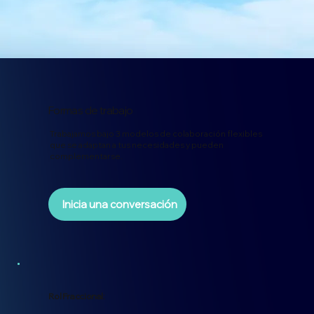
Formas de trabajo
Trabajamos bajo 3 modelos de colaboración flexibles
que se adaptan a tus necesidades y pueden
complementarse.
Inicia una conversación
Rol Fraccional: