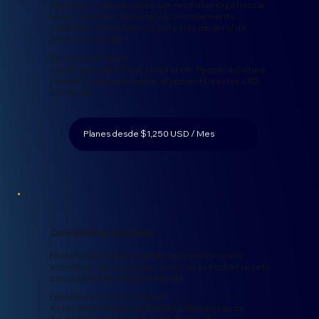
Ideal para organizaciones que necesitan experiencia
senior, mentoría funcional y acompañamiento
estratégico a una fracción del costo de un rol de
tiempo completo.
Ejemplos de Roles:
Chief Learning Officer, Head of HR, People & Culture
Leader, Organizational Development Director, L&D
Strategist.
Planes desde $1,250 USD / Mes
Consultoría por proyecto:
Modelo óptimo para cuando necesitas un socio
estratégico para co-crear, construir o resolver un reto
con una línea de tiempo definida.
Ejemplos de retos a resolver:
Retos de Estrategia de Talento, Experiencias de