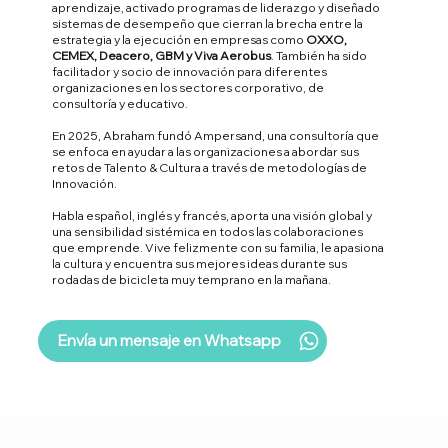
aprendizaje, activado programas de liderazgo y diseñado
sistemas de desempeño que cierran la brecha entre la
estrategia y la ejecución en empresas como
OXXO,
CEMEX, Deacero, GBM y Viva Aerobus
. También ha sido
facilitador y socio de innovación para diferentes
organizaciones en los sectores corporativo, de
consultoría y educativo.
En 2025, Abraham fundó Ampersand, una consultoría que
se enfoca en ayudar a las organizaciones a abordar sus
retos de Talento & Cultura a través de metodologías de
Innovación.
Habla español, inglés y francés, aporta una visión global y
una sensibilidad sistémica en todos las colaboraciones
que emprende. Vive felizmente con su familia, le apasiona
la cultura y encuentra sus mejores ideas durante sus
rodadas de bicicleta muy temprano en la mañana.
Envía un mensaje en Whatsapp