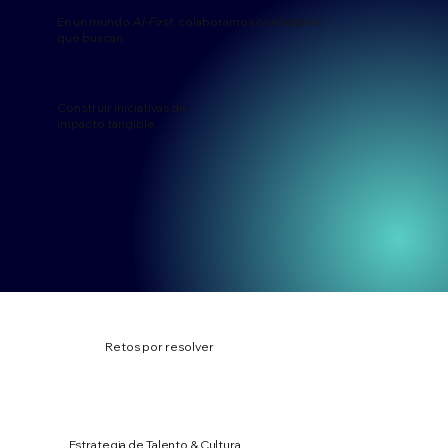
En un mundo
AI-First
, colaboramos con líderes
que buscan:
Construir iniciativas de
impacto tangible.
Retos por resolver
Estrategia de Talento & Cultura