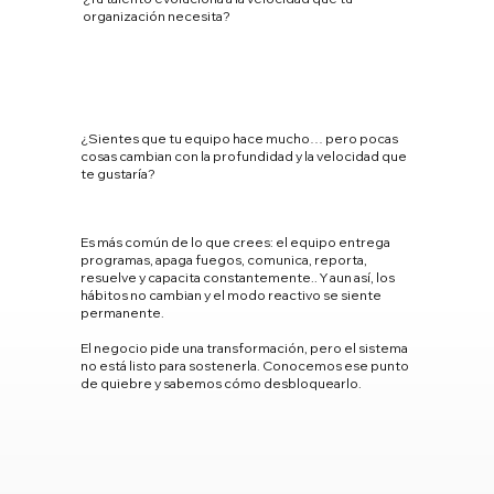
organización necesita?
¿Sientes que tu equipo hace mucho… pero pocas
cosas cambian con la profundidad y la velocidad que
te gustaría?
Es más común de lo que crees: el equipo entrega
programas, apaga fuegos, comunica, reporta,
resuelve y capacita constantemente.. Y aun así, los
hábitos no cambian y el modo reactivo se siente
permanente.
El negocio pide una transformación, pero el sistema
no está listo para sostenerla. Conocemos ese punto
de quiebre y sabemos cómo desbloquearlo.