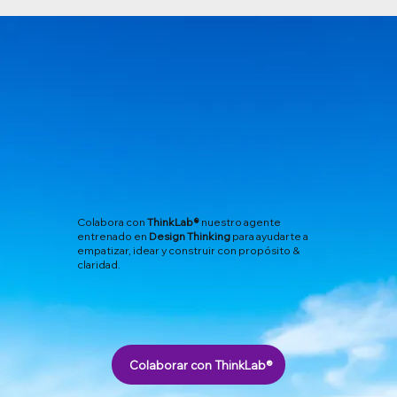
Colabora con
ThinkLab®
nuestro agente
entrenado en
Design Thinking
para ayudarte a
empatizar, idear y construir con propósito &
claridad.
Colaborar con ThinkLab®