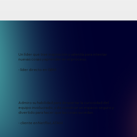
Un líder que trae inspiración y valentía para intentar
nuevas cosas y aprender en el proceso.
- líder directo en GBM
Admiro su habilidad para despertar la curiosidad del
equipo involucrado, y de construir un espacio seguro y
divertido para hacer que las cosas sucedan.
- cliente en Netflix LATAM