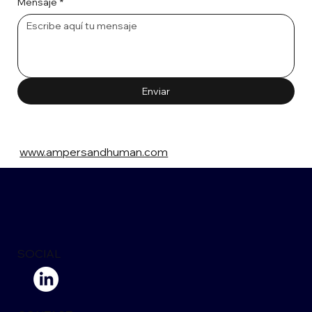
Mensaje
*
Enviar
www.ampersandhuman.com
SOCIAL